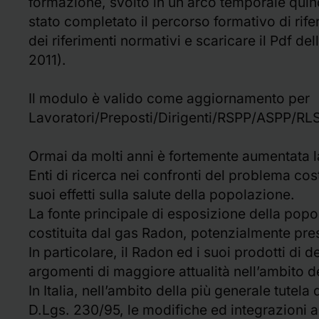
formazione, svolto in un arco temporale quin
stato completato il percorso formativo di rife
dei riferimenti normativi e scaricare il Pdf d
2011).
Il modulo è valido come aggiornamento per
Lavoratori/Preposti/Dirigenti/RSPP/ASPP/RL
Ormai da molti anni è fortemente aumentata l
Enti di ricerca nei confronti del problema cost
suoi effetti sulla salute della popolazione.
La fonte principale di esposizione della popol
costituita dal gas Radon, potenzialmente pres
In particolare, il Radon ed i suoi prodotti di
argomenti di maggiore attualità nell’ambito dei
In Italia, nell’ambito della più generale tutela
D.Lgs. 230/95, le modifiche ed integrazioni a