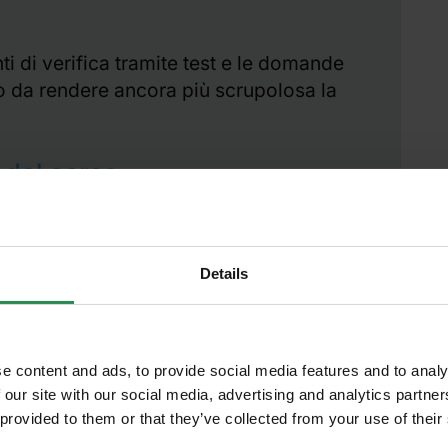
i di verifica tramite test e le domande
 da rendere ancora più scrupolosa la
e del corso
il periodo di tempo indicato e salvo
utor, il corso non concluso verrà
ndo
Details
ente in piattaforma "Attestato di
e content and ads, to provide social media features and to analy
cevere in anteprima
l territorio nazionale come credito
 our site with our social media, advertising and analytics partn
nerenti scadenze,
 il ruolo ricoperto in azienda.
 provided to them or that they’ve collected from your use of their
ni in ambito