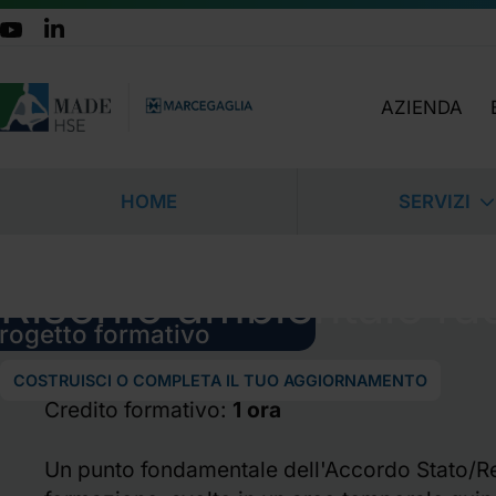
AZIENDA
CHI SIAMO
TEAM
HOME
SERVIZI
ATTIVITÀ
ORGANIGRA
Business Unit
>
Formazione
>
Corsi E-learning
Formazione Mad
LAVORA CON 
Rischio ambientale radi
DOVE SIAMO
Videoprocedure di f
CERTIFICAZIO
rogetto formativo
Affiliazione piatta
Learning
COSTRUISCI O COMPLETA IL TUO AGGIORNAMENTO
Credito formativo:
1 ora
Formazione finan
Un punto fondamentale dell'Accordo Stato/R